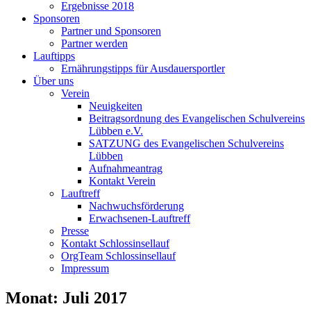
Ergebnisse 2018
Sponsoren
Partner und Sponsoren
Partner werden
Lauftipps
Ernährungstipps für Ausdauersportler
Über uns
Verein
Neuigkeiten
Beitragsordnung des Evangelischen Schulvereins
Lübben e.V.
SATZUNG des Evangelischen Schulvereins
Lübben
Aufnahmeantrag
Kontakt Verein
Lauftreff
Nachwuchsförderung
Erwachsenen-Lauftreff
Presse
Kontakt Schlossinsellauf
OrgTeam Schlossinsellauf
Impressum
Monat:
Juli 2017