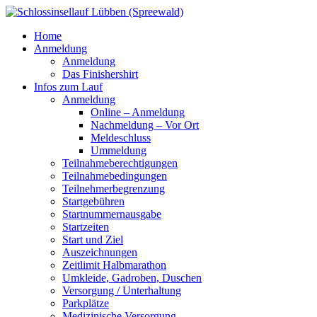
Home
Anmeldung
Anmeldung
Das Finishershirt
Infos zum Lauf
Anmeldung
Online – Anmeldung
Nachmeldung – Vor Ort
Meldeschluss
Ummeldung
Teilnahmeberechtigungen
Teilnahmebedingungen
Teilnehmerbegrenzung
Startgebühren
Startnummernausgabe
Startzeiten
Start und Ziel
Auszeichnungen
Zeitlimit Halbmarathon
Umkleide, Gadroben, Duschen
Versorgung / Unterhaltung
Parkplätze
Medizinische Versorgung