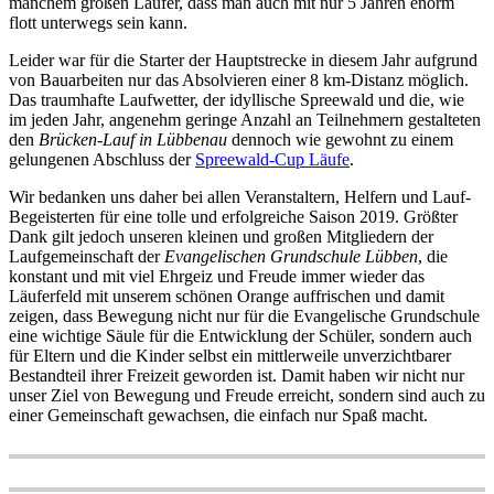
manchem großen Läufer, dass man auch mit nur 5 Jahren enorm
flott unterwegs sein kann.
Leider war für die Starter der Hauptstrecke in diesem Jahr aufgrund
von Bauarbeiten nur das Absolvieren einer 8 km-Distanz möglich.
Das traumhafte Laufwetter, der idyllische Spreewald und die, wie
im jeden Jahr, angenehm geringe Anzahl an Teilnehmern gestalteten
den
Brücken-Lauf in Lübbenau
dennoch wie gewohnt zu einem
gelungenen Abschluss der
Spreewald-Cup Läufe
.
Wir bedanken uns daher bei allen Veranstaltern, Helfern und Lauf-
Begeisterten für eine tolle und erfolgreiche Saison 2019. Größter
Dank gilt jedoch unseren kleinen und großen Mitgliedern der
Laufgemeinschaft der
Evangelischen Grundschule Lübben
, die
konstant und mit viel Ehrgeiz und Freude immer wieder das
Läuferfeld mit unserem schönen Orange auffrischen und damit
zeigen, dass Bewegung nicht nur für die Evangelische Grundschule
eine wichtige Säule für die Entwicklung der Schüler, sondern auch
für Eltern und die Kinder selbst ein mittlerweile unverzichtbarer
Bestandteil ihrer Freizeit geworden ist. Damit haben wir nicht nur
unser Ziel von Bewegung und Freude erreicht, sondern sind auch zu
einer Gemeinschaft gewachsen, die einfach nur Spaß macht.