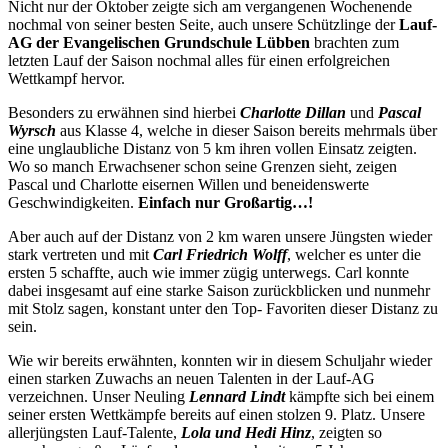
Nicht nur der Oktober zeigte sich am vergangenen Wochenende
nochmal von seiner besten Seite, auch unsere Schützlinge der
Lauf-
AG der Evangelischen Grundschule Lübben
brachten zum
letzten Lauf der Saison nochmal alles für einen erfolgreichen
Wettkampf hervor.
Besonders zu erwähnen sind hierbei
Charlotte Dillan
und
Pascal
Wyrsch
aus Klasse 4, welche in dieser Saison bereits mehrmals über
eine unglaubliche Distanz von 5 km ihren vollen Einsatz zeigten.
Wo so manch Erwachsener schon seine Grenzen sieht, zeigen
Pascal und Charlotte eisernen Willen und beneidenswerte
Geschwindigkeiten.
Einfach nur Großartig…!
Aber auch auf der Distanz von 2 km waren unsere Jüngsten wieder
stark vertreten und mit
Carl Friedrich Wolff
, welcher es unter die
ersten 5 schaffte, auch wie immer zügig unterwegs. Carl konnte
dabei insgesamt auf eine starke Saison zurückblicken und nunmehr
mit Stolz sagen, konstant unter den Top- Favoriten dieser Distanz zu
sein.
Wie wir bereits erwähnten, konnten wir in diesem Schuljahr wieder
einen starken Zuwachs an neuen Talenten in der Lauf-AG
verzeichnen. Unser Neuling
Lennard Lindt
kämpfte sich bei einem
seiner ersten Wettkämpfe bereits auf einen stolzen 9. Platz. Unsere
allerjüngsten Lauf-Talente,
Lola und Hedi Hinz
, zeigten so