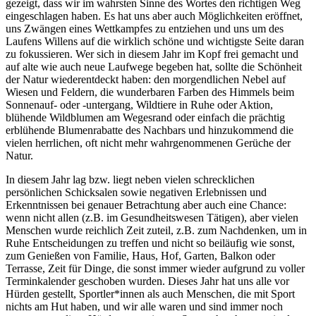
gezeigt, dass wir im wahrsten Sinne des Wortes den richtigen Weg
eingeschlagen haben. Es hat uns aber auch Möglichkeiten eröffnet,
uns Zwängen eines Wettkampfes zu entziehen und uns um des
Laufens Willens auf die wirklich schöne und wichtigste Seite daran
zu fokussieren. Wer sich in diesem Jahr im Kopf frei gemacht und
auf alte wie auch neue Laufwege begeben hat, sollte die Schönheit
der Natur wiederentdeckt haben: den morgendlichen Nebel auf
Wiesen und Feldern, die wunderbaren Farben des Himmels beim
Sonnenauf- oder -untergang, Wildtiere in Ruhe oder Aktion,
blühende Wildblumen am Wegesrand oder einfach die prächtig
erblühende Blumenrabatte des Nachbars und hinzukommend die
vielen herrlichen, oft nicht mehr wahrgenommenen Gerüche der
Natur.
In diesem Jahr lag bzw. liegt neben vielen schrecklichen
persönlichen Schicksalen sowie negativen Erlebnissen und
Erkenntnissen bei genauer Betrachtung aber auch eine Chance:
wenn nicht allen (z.B. im Gesundheitswesen Tätigen), aber vielen
Menschen wurde reichlich Zeit zuteil, z.B. zum Nachdenken, um in
Ruhe Entscheidungen zu treffen und nicht so beiläufig wie sonst,
zum Genießen von Familie, Haus, Hof, Garten, Balkon oder
Terrasse, Zeit für Dinge, die sonst immer wieder aufgrund zu voller
Terminkalender geschoben wurden. Dieses Jahr hat uns alle vor
Hürden gestellt, Sportler*innen als auch Menschen, die mit Sport
nichts am Hut haben, und wir alle waren und sind immer noch