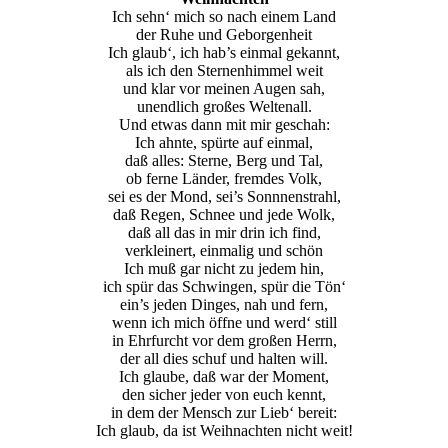
Ich sehn‘ mich so nach einem Land
der Ruhe und Geborgenheit
Ich glaub‘, ich hab’s einmal gekannt,
als ich den Sternenhimmel weit
und klar vor meinen Augen sah,
unendlich großes Weltenall.
Und etwas dann mit mir geschah:
Ich ahnte, spürte auf einmal,
daß alles: Sterne, Berg und Tal,
ob ferne Länder, fremdes Volk,
sei es der Mond, sei’s Sonnnenstrahl,
daß Regen, Schnee und jede Wolk,
daß all das in mir drin ich find,
verkleinert, einmalig und schön
Ich muß gar nicht zu jedem hin,
ich spür das Schwingen, spür die Tön‘
ein’s jeden Dinges, nah und fern,
wenn ich mich öffne und werd‘ still
in Ehrfurcht vor dem großen Herrn,
der all dies schuf und halten will.
Ich glaube, daß war der Moment,
den sicher jeder von euch kennt,
in dem der Mensch zur Lieb‘ bereit:
Ich glaub, da ist Weihnachten nicht weit!