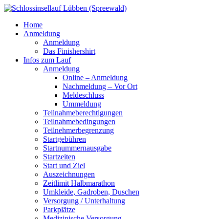
Home
Anmeldung
Anmeldung
Das Finishershirt
Infos zum Lauf
Anmeldung
Online – Anmeldung
Nachmeldung – Vor Ort
Meldeschluss
Ummeldung
Teilnahmeberechtigungen
Teilnahmebedingungen
Teilnehmerbegrenzung
Startgebühren
Startnummernausgabe
Startzeiten
Start und Ziel
Auszeichnungen
Zeitlimit Halbmarathon
Umkleide, Gadroben, Duschen
Versorgung / Unterhaltung
Parkplätze
Medizinische Versorgung