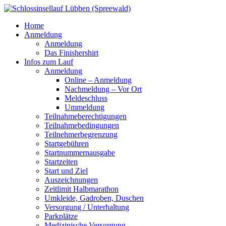
Home
Anmeldung
Anmeldung
Das Finishershirt
Infos zum Lauf
Anmeldung
Online – Anmeldung
Nachmeldung – Vor Ort
Meldeschluss
Ummeldung
Teilnahmeberechtigungen
Teilnahmebedingungen
Teilnehmerbegrenzung
Startgebühren
Startnummernausgabe
Startzeiten
Start und Ziel
Auszeichnungen
Zeitlimit Halbmarathon
Umkleide, Gadroben, Duschen
Versorgung / Unterhaltung
Parkplätze
Medizinische Versorgung