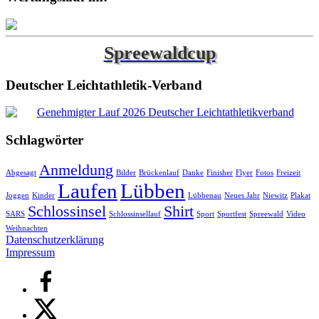
Spreewaldcup
Deutscher Leichtathletik-Verband
Schlagwörter
Anmeldung
Abgesagt
Bilder
Brückenlauf
Danke
Finisher
Flyer
Fotos
Freizeit
Laufen
Lübben
Joggen
Kinder
Lübbenau
Neues Jahr
Niewitz
Plakat
Schlossinsel
Shirt
SARS
Schlossinsellauf
Sport
Sportfest
Spreewald
Video
Weihnachten
Datenschutzerklärung
Impressum