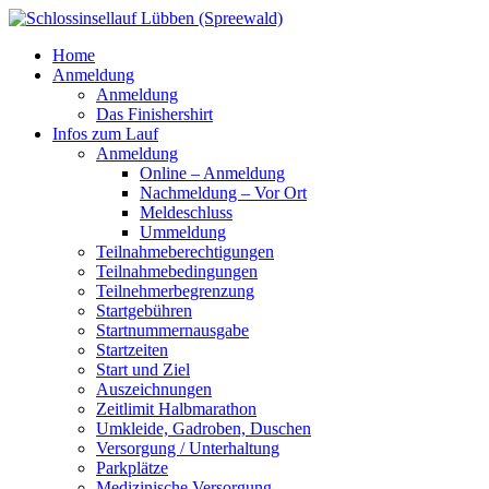
Home
Anmeldung
Anmeldung
Das Finishershirt
Infos zum Lauf
Anmeldung
Online – Anmeldung
Nachmeldung – Vor Ort
Meldeschluss
Ummeldung
Teilnahmeberechtigungen
Teilnahmebedingungen
Teilnehmerbegrenzung
Startgebühren
Startnummernausgabe
Startzeiten
Start und Ziel
Auszeichnungen
Zeitlimit Halbmarathon
Umkleide, Gadroben, Duschen
Versorgung / Unterhaltung
Parkplätze
Medizinische Versorgung