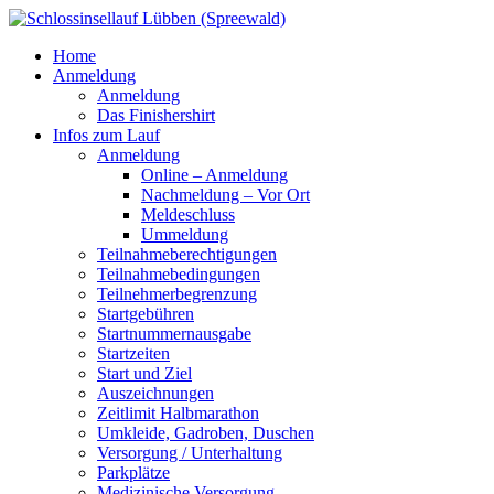
Home
Anmeldung
Anmeldung
Das Finishershirt
Infos zum Lauf
Anmeldung
Online – Anmeldung
Nachmeldung – Vor Ort
Meldeschluss
Ummeldung
Teilnahmeberechtigungen
Teilnahmebedingungen
Teilnehmerbegrenzung
Startgebühren
Startnummernausgabe
Startzeiten
Start und Ziel
Auszeichnungen
Zeitlimit Halbmarathon
Umkleide, Gadroben, Duschen
Versorgung / Unterhaltung
Parkplätze
Medizinische Versorgung