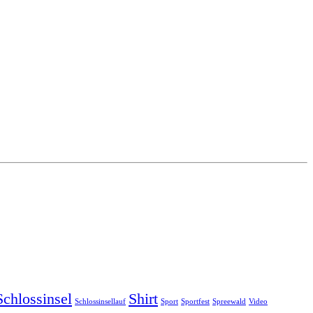
Schlossinsel
Shirt
Schlossinsellauf
Sport
Sportfest
Spreewald
Video