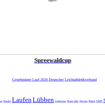
Spreewaldcup
Laufen
Lübben
en
Kinder
Lübbenau
Neues Jahr
Niewitz
Plakat
SARS