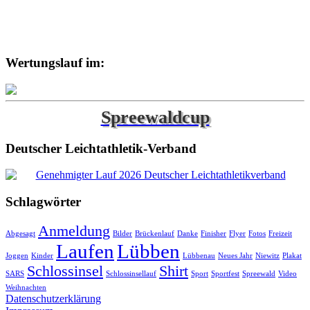
Wertungslauf im:
Spreewaldcup
Deutscher Leichtathletik-Verband
Schlagwörter
Anmeldung
Abgesagt
Bilder
Brückenlauf
Danke
Finisher
Flyer
Fotos
Freizeit
Laufen
Lübben
Joggen
Kinder
Lübbenau
Neues Jahr
Niewitz
Plakat
Schlossinsel
Shirt
SARS
Schlossinsellauf
Sport
Sportfest
Spreewald
Video
Weihnachten
Datenschutzerklärung