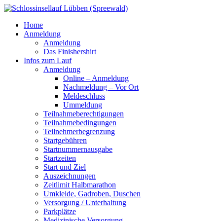
Home
Anmeldung
Anmeldung
Das Finishershirt
Infos zum Lauf
Anmeldung
Online – Anmeldung
Nachmeldung – Vor Ort
Meldeschluss
Ummeldung
Teilnahmeberechtigungen
Teilnahmebedingungen
Teilnehmerbegrenzung
Startgebühren
Startnummernausgabe
Startzeiten
Start und Ziel
Auszeichnungen
Zeitlimit Halbmarathon
Umkleide, Gadroben, Duschen
Versorgung / Unterhaltung
Parkplätze
Medizinische Versorgung