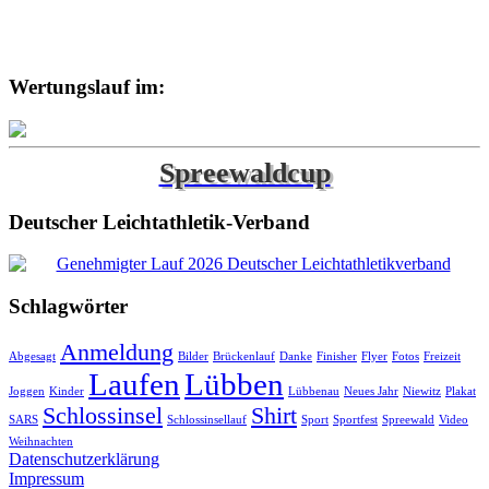
Wertungslauf im:
Spreewaldcup
Deutscher Leichtathletik-Verband
Schlagwörter
Anmeldung
Abgesagt
Bilder
Brückenlauf
Danke
Finisher
Flyer
Fotos
Freizeit
Laufen
Lübben
Joggen
Kinder
Lübbenau
Neues Jahr
Niewitz
Plakat
Schlossinsel
Shirt
SARS
Schlossinsellauf
Sport
Sportfest
Spreewald
Video
Weihnachten
Datenschutzerklärung
Impressum