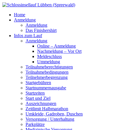
Home
Anmeldung
Anmeldung
Das Finishershirt
Infos zum Lauf
Anmeldung
Online – Anmeldung
Nachmeldung – Vor Ort
Meldeschluss
Ummeldung
Teilnahmeberechtigungen
Teilnahmebedingungen
Teilnehmerbegrenzung
Startgebühren
Startnummernausgabe
Startzeiten
Start und Ziel
Auszeichnungen
Zeitlimit Halbmarathon
Umkleide, Gadroben, Duschen
Versorgung / Unterhaltung
Parkplätze
Medizinische Versorgung