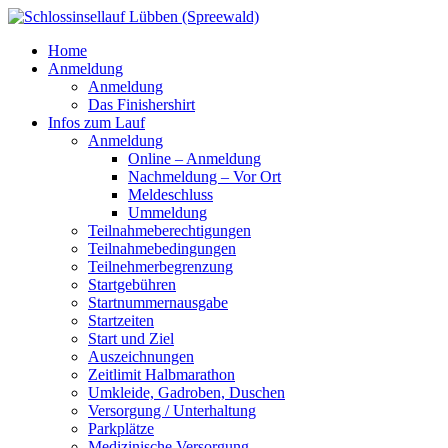
Home
Anmeldung
Anmeldung
Das Finishershirt
Infos zum Lauf
Anmeldung
Online – Anmeldung
Nachmeldung – Vor Ort
Meldeschluss
Ummeldung
Teilnahmeberechtigungen
Teilnahmebedingungen
Teilnehmerbegrenzung
Startgebühren
Startnummernausgabe
Startzeiten
Start und Ziel
Auszeichnungen
Zeitlimit Halbmarathon
Umkleide, Gadroben, Duschen
Versorgung / Unterhaltung
Parkplätze
Medizinische Versorgung