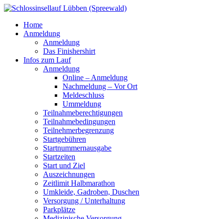
Home
Anmeldung
Anmeldung
Das Finishershirt
Infos zum Lauf
Anmeldung
Online – Anmeldung
Nachmeldung – Vor Ort
Meldeschluss
Ummeldung
Teilnahmeberechtigungen
Teilnahmebedingungen
Teilnehmerbegrenzung
Startgebühren
Startnummernausgabe
Startzeiten
Start und Ziel
Auszeichnungen
Zeitlimit Halbmarathon
Umkleide, Gadroben, Duschen
Versorgung / Unterhaltung
Parkplätze
Medizinische Versorgung