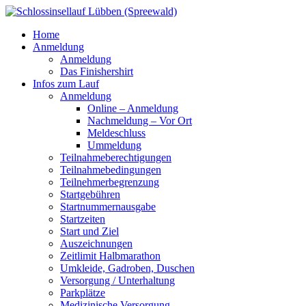
Home
Anmeldung
Anmeldung
Das Finishershirt
Infos zum Lauf
Anmeldung
Online – Anmeldung
Nachmeldung – Vor Ort
Meldeschluss
Ummeldung
Teilnahmeberechtigungen
Teilnahmebedingungen
Teilnehmerbegrenzung
Startgebühren
Startnummernausgabe
Startzeiten
Start und Ziel
Auszeichnungen
Zeitlimit Halbmarathon
Umkleide, Gadroben, Duschen
Versorgung / Unterhaltung
Parkplätze
Medizinische Versorgung