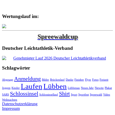
Wertungslauf im:
Spreewaldcup
Deutscher Leichtathletik-Verband
Schlagwörter
Anmeldung
Abgesagt
Bilder
Brückenlauf
Danke
Finisher
Flyer
Fotos
Freizeit
Laufen
Lübben
Joggen
Kinder
Lübbenau
Neues Jahr
Niewitz
Plakat
Schlossinsel
Shirt
SARS
Schlossinsellauf
Sport
Sportfest
Spreewald
Video
Weihnachten
Datenschutzerklärung
Impressum