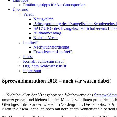
Lauftipps
Ernährungstipps für Ausdauersportler
Über uns
Verein
Neuigkeiten
Beitragsordnung des Evangelischen Schulvereins 
SATZUNG des Evangelischen Schulvereins Lübb
Aufnahmeantrag
Kontakt Verein
Lauftreff
Nachwuchsförderung
Erwachsenen-Lauftreff
Presse
Kontakt Schlossinsellauf
OrgTeam Schlossinsellauf
Impressum
Spreewaldmarathon 2018 – auch wir waren dabei!
…Nicht bei allen der 30 angebotenen Wettbewerbe des
Spreewaldmar
unserer großen und kleinen Läufer. Manche von Ihnen probierten sic
Gleichgesinnten standen wieder im Vordergrund. Das fantastische A
Klein in diesem Jahr auch noch mit herrlichem Sonnenschein perfekt k