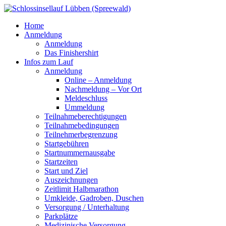
Home
Anmeldung
Anmeldung
Das Finishershirt
Infos zum Lauf
Anmeldung
Online – Anmeldung
Nachmeldung – Vor Ort
Meldeschluss
Ummeldung
Teilnahmeberechtigungen
Teilnahmebedingungen
Teilnehmerbegrenzung
Startgebühren
Startnummernausgabe
Startzeiten
Start und Ziel
Auszeichnungen
Zeitlimit Halbmarathon
Umkleide, Gadroben, Duschen
Versorgung / Unterhaltung
Parkplätze
Medizinische Versorgung