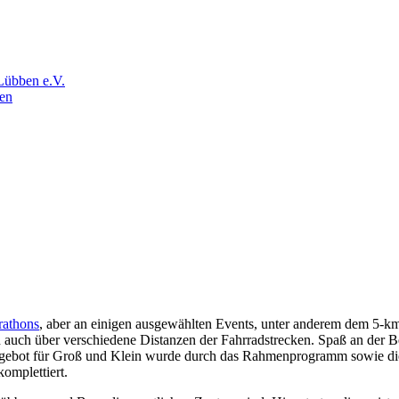
Lübben e.V.
en
athons
, aber an einigen ausgewählten Events, unter anderem dem 5-k
h auch über verschiedene Distanzen der Fahrradstrecken. Spaß an der
ngebot für Groß und Klein wurde durch das Rahmenprogramm sowie die 
omplettiert.