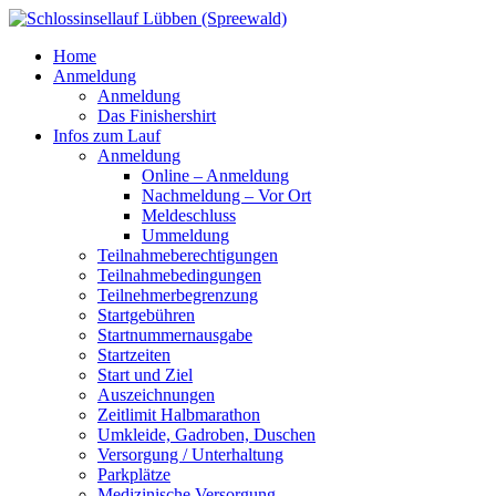
Home
Anmeldung
Anmeldung
Das Finishershirt
Infos zum Lauf
Anmeldung
Online – Anmeldung
Nachmeldung – Vor Ort
Meldeschluss
Ummeldung
Teilnahmeberechtigungen
Teilnahmebedingungen
Teilnehmerbegrenzung
Startgebühren
Startnummernausgabe
Startzeiten
Start und Ziel
Auszeichnungen
Zeitlimit Halbmarathon
Umkleide, Gadroben, Duschen
Versorgung / Unterhaltung
Parkplätze
Medizinische Versorgung