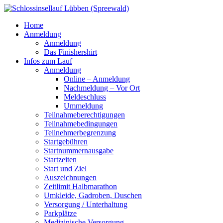
Home
Anmeldung
Anmeldung
Das Finishershirt
Infos zum Lauf
Anmeldung
Online – Anmeldung
Nachmeldung – Vor Ort
Meldeschluss
Ummeldung
Teilnahmeberechtigungen
Teilnahmebedingungen
Teilnehmerbegrenzung
Startgebühren
Startnummernausgabe
Startzeiten
Start und Ziel
Auszeichnungen
Zeitlimit Halbmarathon
Umkleide, Gadroben, Duschen
Versorgung / Unterhaltung
Parkplätze
Medizinische Versorgung