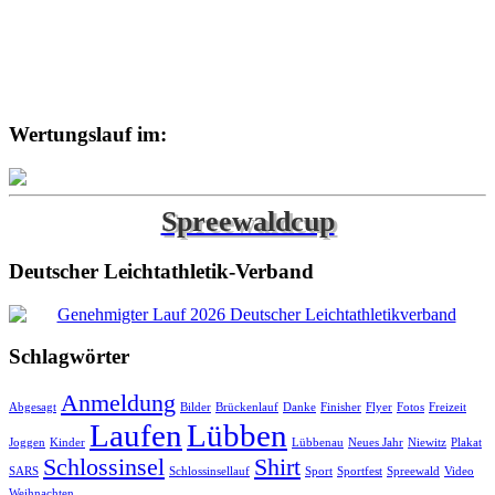
Wertungslauf im:
Spreewaldcup
Deutscher Leichtathletik-Verband
Schlagwörter
Anmeldung
Abgesagt
Bilder
Brückenlauf
Danke
Finisher
Flyer
Fotos
Freizeit
Laufen
Lübben
Joggen
Kinder
Lübbenau
Neues Jahr
Niewitz
Plakat
Schlossinsel
Shirt
SARS
Schlossinsellauf
Sport
Sportfest
Spreewald
Video
Weihnachten