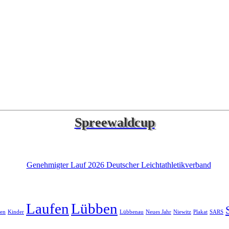
Spreewaldcup
Laufen
Lübben
en
Kinder
Lübbenau
Neues Jahr
Niewitz
Plakat
SARS