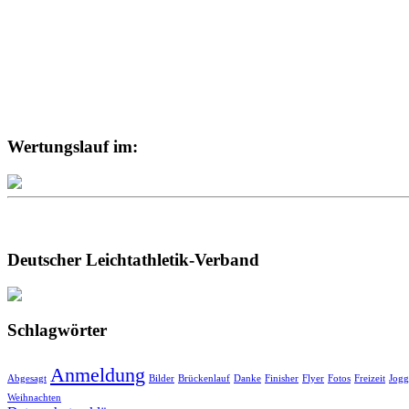
Wertungslauf im:
Deutscher Leichtathletik-Verband
Schlagwörter
Anmeldung
Abgesagt
Bilder
Brückenlauf
Danke
Finisher
Flyer
Fotos
Freizeit
Jogg
Weihnachten