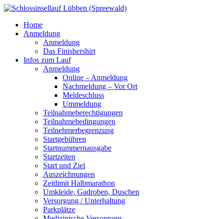
Home
Anmeldung
Anmeldung
Das Finishershirt
Infos zum Lauf
Anmeldung
Online – Anmeldung
Nachmeldung – Vor Ort
Meldeschluss
Ummeldung
Teilnahmeberechtigungen
Teilnahmebedingungen
Teilnehmerbegrenzung
Startgebühren
Startnummernausgabe
Startzeiten
Start und Ziel
Auszeichnungen
Zeitlimit Halbmarathon
Umkleide, Gadroben, Duschen
Versorgung / Unterhaltung
Parkplätze
Medizinische Versorgung