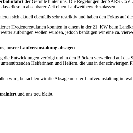
erbahnfahrt
der Gefühle hinter uns. Die Regelungen der SARS-CoV
 dass diese in absehbarer Zeit einen Laufwettbewerb zulassen.
en sich aktuell ebenfalls sehr restriktiv und haben den Fokus auf die
lierter Hygieneregularien konnten in einem in der 21. KW beim Landkr
eiter aufbringen wollen würden, jedoch benötigen wir eine ca. vierwöc
uns, unsere
Laufveranstaltung absagen
.
g die Entwicklungen verfolgt und in den Blöcken verweilend auf das S
t unterstützenden Helferinnen und Helfern, die uns in der schwierig
allen wird, betrachten wir die Absage unserer Laufveranstaltung im wah
trainiert
und uns treu bleibt.