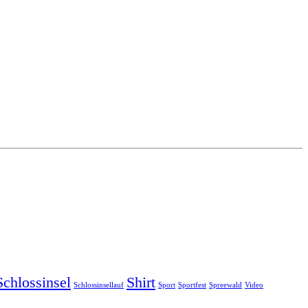
Schlossinsel
Shirt
Schlossinsellauf
Sport
Sportfest
Spreewald
Video