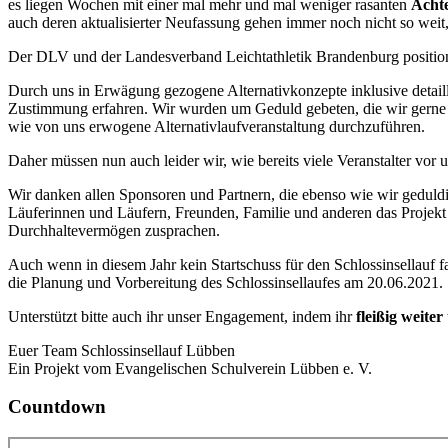
es liegen Wochen mit einer mal mehr und mal weniger rasanten
Acht
auch deren aktualisierter Neufassung gehen immer noch nicht so weit,
Der DLV und der Landesverband Leichtathletik Brandenburg positionier
Durch uns in Erwägung gezogene Alternativkonzepte inklusive detail
Zustimmung erfahren. Wir wurden um Geduld gebeten, die wir gerne w
wie von uns erwogene Alternativlaufveranstaltung durchzuführen.
Daher müssen nun auch leider wir, wie bereits viele Veranstalter vor 
Wir danken allen Sponsoren und Partnern, die ebenso wie wir geduldi
Läuferinnen und Läufern, Freunden, Familie und anderen das Projek
Durchhaltevermögen zusprachen.
Auch wenn in diesem Jahr kein Startschuss für den Schlossinsellauf f
die Planung und Vorbereitung des Schlossinsellaufes am 20.06.2021.
Unterstützt bitte auch ihr unser Engagement, indem ihr
fleißig weiter 
Euer Team Schlossinsellauf Lübben
Ein Projekt vom Evangelischen Schulverein Lübben e. V.
Countdown