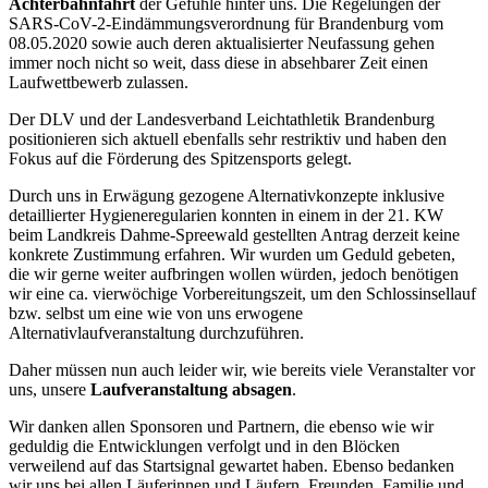
Achterbahnfahrt
der Gefühle hinter uns. Die Regelungen der
SARS-CoV-2-Eindämmungsverordnung für Brandenburg vom
08.05.2020 sowie auch deren aktualisierter Neufassung gehen
immer noch nicht so weit, dass diese in absehbarer Zeit einen
Laufwettbewerb zulassen.
Der DLV und der Landesverband Leichtathletik Brandenburg
positionieren sich aktuell ebenfalls sehr restriktiv und haben den
Fokus auf die Förderung des Spitzensports gelegt.
Durch uns in Erwägung gezogene Alternativkonzepte inklusive
detaillierter Hygieneregularien konnten in einem in der 21. KW
beim Landkreis Dahme-Spreewald gestellten Antrag derzeit keine
konkrete Zustimmung erfahren. Wir wurden um Geduld gebeten,
die wir gerne weiter aufbringen wollen würden, jedoch benötigen
wir eine ca. vierwöchige Vorbereitungszeit, um den Schlossinsellauf
bzw. selbst um eine wie von uns erwogene
Alternativlaufveranstaltung durchzuführen.
Daher müssen nun auch leider wir, wie bereits viele Veranstalter vor
uns, unsere
Laufveranstaltung absagen
.
Wir danken allen Sponsoren und Partnern, die ebenso wie wir
geduldig die Entwicklungen verfolgt und in den Blöcken
verweilend auf das Startsignal gewartet haben. Ebenso bedanken
wir uns bei allen Läuferinnen und Läufern, Freunden, Familie und