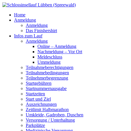
Home
Anmeldung
Anmeldung
Das Finishershirt
Infos zum Lauf
Anmeldung
Online – Anmeldung
Nachmeldung – Vor Ort
Meldeschluss
Ummeldung
Teilnahmeberechtigungen
Teilnahmebedingungen
Teilnehmerbegrenzung
Startgebühren
Startnummernausgabe
Startzeiten
Start und Ziel
Auszeichnungen
Zeitlimit Halbmarathon
Umkleide, Gadroben, Duschen
Versorgung / Unterhaltung
Parkplätze
Medizinische Versorgung