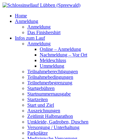
Home
Anmeldung
Anmeldung
Das Finishershirt
Infos zum Lauf
Anmeldung
Online – Anmeldung
Nachmeldung – Vor Ort
Meldeschluss
Ummeldung
Teilnahmeberechtigungen
Teilnahmebedingungen
Teilnehmerbegrenzung
Startgebühren
Startnummernausgabe
Startzeiten
Start und Ziel
Auszeichnungen
Zeitlimit Halbmarathon
Umkleide, Gadroben, Duschen
Versorgung / Unterhaltung
Parkplätze
Medizinische Versorgung