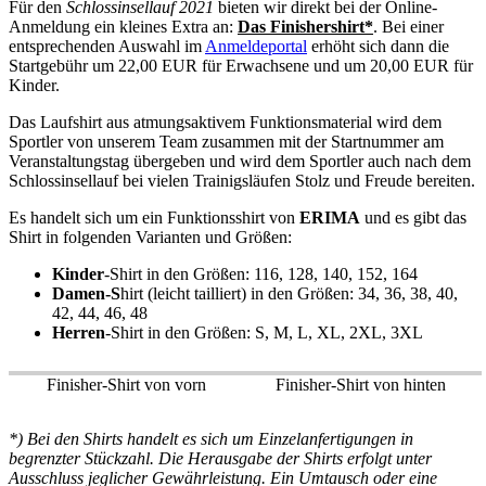
Für den
Schlossinsellauf 2021
bieten wir direkt bei der Online-
Anmeldung ein kleines Extra an:
Das Finishershirt*
. Bei einer
entsprechenden Auswahl im
Anmeldeportal
erhöht sich dann die
Startgebühr um 22,00 EUR für Erwachsene und um 20,00 EUR für
Kinder.
Das Laufshirt aus atmungsaktivem Funktionsmaterial wird dem
Sportler von unserem Team zusammen mit der Startnummer am
Veranstaltungstag übergeben und wird dem Sportler auch nach dem
Schlossinsellauf bei vielen Trainigsläufen Stolz und Freude bereiten.
Es handelt sich um ein Funktionsshirt von
ERIMA
und es gibt das
Shirt in folgenden Varianten und Größen:
Kinder
-Shirt in den Größen: 116, 128, 140, 152, 164
Damen-S
hirt (leicht tailliert) in den Größen: 34, 36, 38, 40,
42, 44, 46, 48
Herren
-Shirt in den Größen: S, M, L, XL, 2XL, 3XL
Finisher-Shirt von vorn
Finisher-Shirt von hinten
*) Bei den Shirts handelt es sich um Einzelanfertigungen in
begrenzter Stückzahl. Die Herausgabe der Shirts erfolgt unter
Ausschluss jeglicher Gewährleistung. Ein Umtausch oder eine