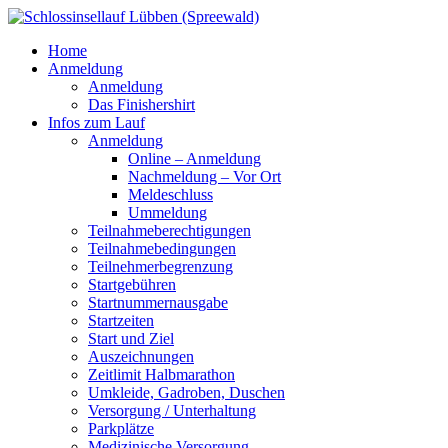
Home
Anmeldung
Anmeldung
Das Finishershirt
Infos zum Lauf
Anmeldung
Online – Anmeldung
Nachmeldung – Vor Ort
Meldeschluss
Ummeldung
Teilnahmeberechtigungen
Teilnahmebedingungen
Teilnehmerbegrenzung
Startgebühren
Startnummernausgabe
Startzeiten
Start und Ziel
Auszeichnungen
Zeitlimit Halbmarathon
Umkleide, Gadroben, Duschen
Versorgung / Unterhaltung
Parkplätze
Medizinische Versorgung