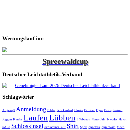
Wertungslauf im:
Spreewaldcup
Deutscher Leichtathletik-Verband
Schlagwörter
Anmeldung
Abgesagt
Bilder
Brückenlauf
Danke
Finisher
Flyer
Fotos
Freizeit
Laufen
Lübben
Joggen
Kinder
Lübbenau
Neues Jahr
Niewitz
Plakat
Schlossinsel
Shirt
SARS
Schlossinsellauf
Sport
Sportfest
Spreewald
Video