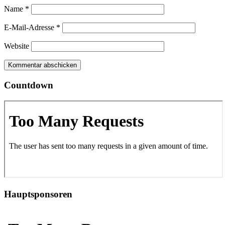
Name
*
E-Mail-Adresse
*
Website
Countdown
Hauptsponsoren