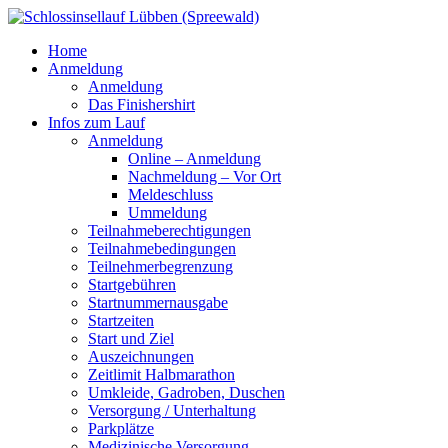
Home
Anmeldung
Anmeldung
Das Finishershirt
Infos zum Lauf
Anmeldung
Online – Anmeldung
Nachmeldung – Vor Ort
Meldeschluss
Ummeldung
Teilnahmeberechtigungen
Teilnahmebedingungen
Teilnehmerbegrenzung
Startgebühren
Startnummernausgabe
Startzeiten
Start und Ziel
Auszeichnungen
Zeitlimit Halbmarathon
Umkleide, Gadroben, Duschen
Versorgung / Unterhaltung
Parkplätze
Medizinische Versorgung