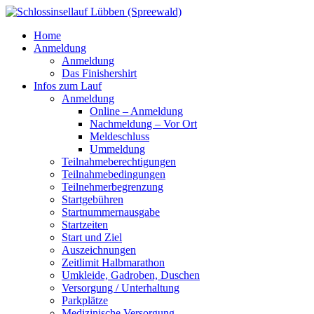
Home
Anmeldung
Anmeldung
Das Finishershirt
Infos zum Lauf
Anmeldung
Online – Anmeldung
Nachmeldung – Vor Ort
Meldeschluss
Ummeldung
Teilnahmeberechtigungen
Teilnahmebedingungen
Teilnehmerbegrenzung
Startgebühren
Startnummernausgabe
Startzeiten
Start und Ziel
Auszeichnungen
Zeitlimit Halbmarathon
Umkleide, Gadroben, Duschen
Versorgung / Unterhaltung
Parkplätze
Medizinische Versorgung