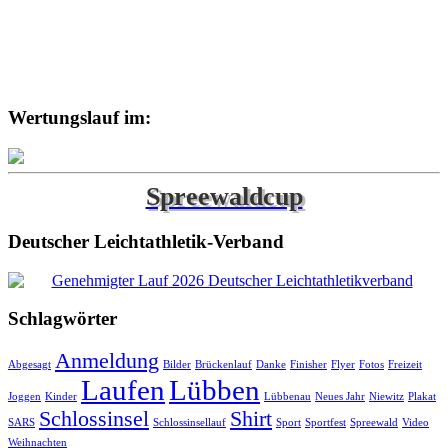
Wertungslauf im:
Spreewaldcup
Deutscher Leichtathletik-Verband
Schlagwörter
Anmeldung
Abgesagt
Bilder
Brückenlauf
Danke
Finisher
Flyer
Fotos
Freizeit
Laufen
Lübben
Joggen
Kinder
Lübbenau
Neues Jahr
Niewitz
Plakat
Schlossinsel
Shirt
SARS
Schlossinsellauf
Sport
Sportfest
Spreewald
Video
Weihnachten