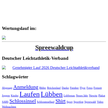
Wertungslauf im:
Spreewaldcup
Deutscher Leichtathletik-Verband
Schlagwörter
Anmeldung
Abgesagt
Bilder
Brückenlauf
Danke
Finisher
Flyer
Fotos
Freizeit
Laufen
Lübben
Joggen
Kinder
Lübbenau
Neues Jahr
Niewitz
Plakat
Schlossinsel
Shirt
SARS
Schlossinsellauf
Sport
Sportfest
Spreewald
Video
Weihnachten