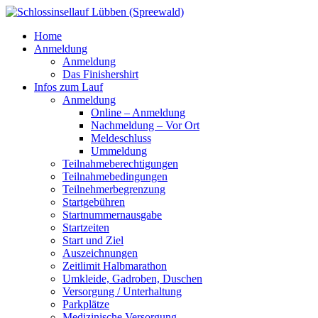
Home
Anmeldung
Anmeldung
Das Finishershirt
Infos zum Lauf
Anmeldung
Online – Anmeldung
Nachmeldung – Vor Ort
Meldeschluss
Ummeldung
Teilnahmeberechtigungen
Teilnahmebedingungen
Teilnehmerbegrenzung
Startgebühren
Startnummernausgabe
Startzeiten
Start und Ziel
Auszeichnungen
Zeitlimit Halbmarathon
Umkleide, Gadroben, Duschen
Versorgung / Unterhaltung
Parkplätze
Medizinische Versorgung