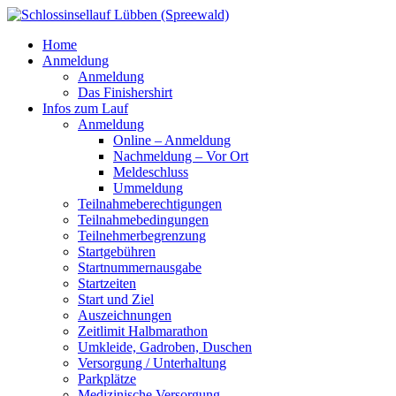
Home
Anmeldung
Anmeldung
Das Finishershirt
Infos zum Lauf
Anmeldung
Online – Anmeldung
Nachmeldung – Vor Ort
Meldeschluss
Ummeldung
Teilnahmeberechtigungen
Teilnahmebedingungen
Teilnehmerbegrenzung
Startgebühren
Startnummernausgabe
Startzeiten
Start und Ziel
Auszeichnungen
Zeitlimit Halbmarathon
Umkleide, Gadroben, Duschen
Versorgung / Unterhaltung
Parkplätze
Medizinische Versorgung