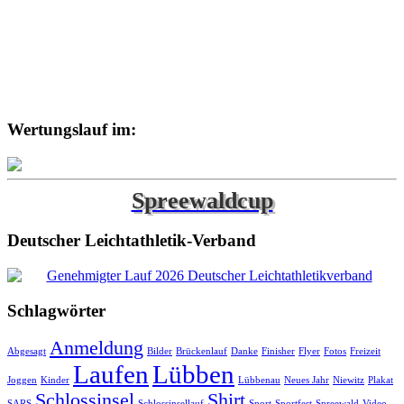
Wertungslauf im:
Spreewaldcup
Deutscher Leichtathletik-Verband
Schlagwörter
Anmeldung
Abgesagt
Bilder
Brückenlauf
Danke
Finisher
Flyer
Fotos
Freizeit
Laufen
Lübben
Joggen
Kinder
Lübbenau
Neues Jahr
Niewitz
Plakat
Schlossinsel
Shirt
SARS
Schlossinsellauf
Sport
Sportfest
Spreewald
Video