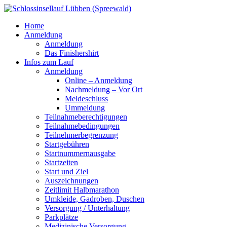
Home
Anmeldung
Anmeldung
Das Finishershirt
Infos zum Lauf
Anmeldung
Online – Anmeldung
Nachmeldung – Vor Ort
Meldeschluss
Ummeldung
Teilnahmeberechtigungen
Teilnahmebedingungen
Teilnehmerbegrenzung
Startgebühren
Startnummernausgabe
Startzeiten
Start und Ziel
Auszeichnungen
Zeitlimit Halbmarathon
Umkleide, Gadroben, Duschen
Versorgung / Unterhaltung
Parkplätze
Medizinische Versorgung