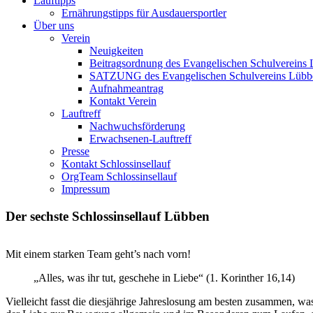
Lauftipps
Ernährungstipps für Ausdauersportler
Über uns
Verein
Neuigkeiten
Beitragsordnung des Evangelischen Schulvereins 
SATZUNG des Evangelischen Schulvereins Lübb
Aufnahmeantrag
Kontakt Verein
Lauftreff
Nachwuchsförderung
Erwachsenen-Lauftreff
Presse
Kontakt Schlossinsellauf
OrgTeam Schlossinsellauf
Impressum
Der sechste Schlossinsellauf Lübben
Mit einem starken Team geht’s nach vorn!
„Alles, was ihr tut, geschehe in Liebe“ (1. Korinther 16,14)
Vielleicht fasst die diesjährige Jahreslosung am besten zusammen, wa