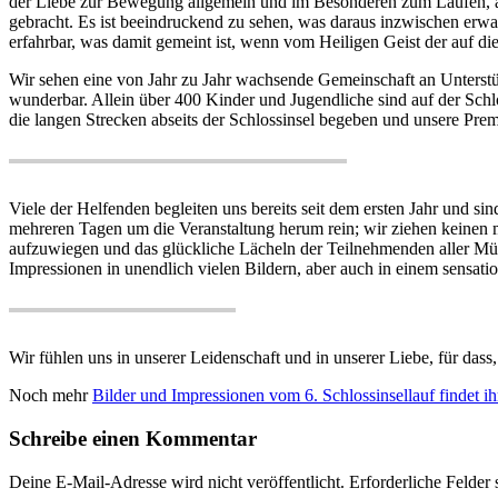
der Liebe zur Bewegung allgemein und im Besonderen zum Laufen, a
gebracht. Es ist beeindruckend zu sehen, was daraus inzwischen erwach
erfahrbar, was damit gemeint ist, wenn vom Heiligen Geist der auf di
Wir sehen eine von Jahr zu Jahr wachsende Gemeinschaft an Unterstü
wunderbar. Allein über 400 Kinder und Jugendliche sind auf der Schl
die langen Strecken abseits der Schlossinsel begeben und unsere Pre
Viele der Helfenden begleiten uns bereits seit dem ersten Jahr und sin
mehreren Tagen um die Veranstaltung herum rein; wir ziehen keinen m
aufzuwiegen und das glückliche Lächeln der Teilnehmenden aller Mühe
Impressionen in unendlich vielen Bildern, aber auch in einem sensati
Wir fühlen uns in unserer Leidenschaft und in unserer Liebe, für dass
Noch mehr
Bilder und Impressionen vom 6. Schlossinsellauf findet i
Schreibe einen Kommentar
Deine E-Mail-Adresse wird nicht veröffentlicht.
Erforderliche Felder 