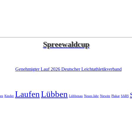
Spreewaldcup
Laufen
Lübben
en
Kinder
Lübbenau
Neues Jahr
Niewitz
Plakat
SARS