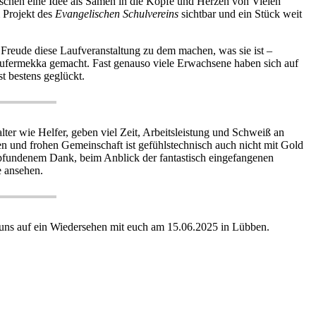
chen eine Idee als Samen in die Köpfe und Herzen von Vielen
m Projekt des
Evangelischen Schulvereins
sichtbar und ein Stück weit
Freude diese Laufveranstaltung zu dem machen, was sie ist –
Läufermekka gemacht. Fast genauso viele Erwachsene haben sich auf
t bestens geglückt.
alter wie Helfer, geben viel Zeit, Arbeitsleistung und Schweiß an
n und frohen Gemeinschaft ist gefühlstechnisch auch nicht mit Gold
empfundenem Dank, beim Anblick der fantastisch eingefangenen
e ansehen.
uen uns auf ein Wiedersehen mit euch am 15.06.2025 in Lübben.