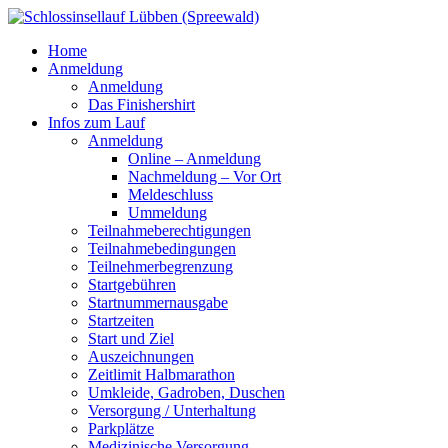
Home
Anmeldung
Anmeldung
Das Finishershirt
Infos zum Lauf
Anmeldung
Online – Anmeldung
Nachmeldung – Vor Ort
Meldeschluss
Ummeldung
Teilnahmeberechtigungen
Teilnahmebedingungen
Teilnehmerbegrenzung
Startgebühren
Startnummernausgabe
Startzeiten
Start und Ziel
Auszeichnungen
Zeitlimit Halbmarathon
Umkleide, Gadroben, Duschen
Versorgung / Unterhaltung
Parkplätze
Medizinische Versorgung