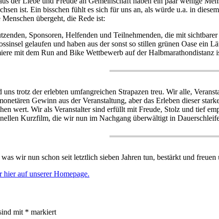
us der Liebe und Freude an Gemeinschaft haben ein paar wenige Mens
sen ist. Ein bisschen fühlt es sich für uns an, als würde u.a. in diese
e Menschen übergeht, die Rede ist:
tzenden, Sponsoren, Helfenden und Teilnehmenden, die mit sichtbarer 
ossinsel gelaufen und haben aus der sonst so stillen grünen Oase ein 
miere mit dem Run and Bike Wettbewerb auf der Halbmarathondistanz is
d uns trotz der erlebten umfangreichen Strapazen treu. Wir alle, Veranst
onetären Gewinn aus der Veranstaltung, aber das Erleben dieser starke
n wert. Wir als Veranstalter sind erfüllt mit Freude, Stolz und tief 
onellen Kurzfilm, die wir nun im Nachgang überwältigt in Dauerschleif
, was wir nun schon seit letztlich sieben Jahren tun, bestärkt und fre
hr hier auf unserer Homepage.
sind mit
*
markiert