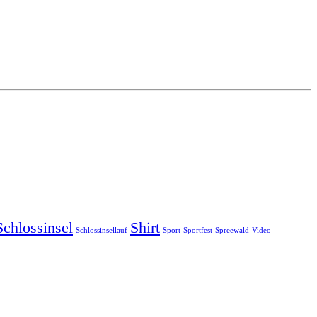
Schlossinsel
Shirt
Schlossinsellauf
Sport
Sportfest
Spreewald
Video