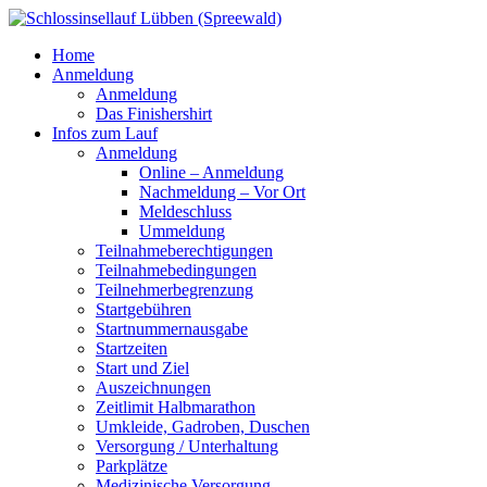
Home
Anmeldung
Anmeldung
Das Finishershirt
Infos zum Lauf
Anmeldung
Online – Anmeldung
Nachmeldung – Vor Ort
Meldeschluss
Ummeldung
Teilnahmeberechtigungen
Teilnahmebedingungen
Teilnehmerbegrenzung
Startgebühren
Startnummernausgabe
Startzeiten
Start und Ziel
Auszeichnungen
Zeitlimit Halbmarathon
Umkleide, Gadroben, Duschen
Versorgung / Unterhaltung
Parkplätze
Medizinische Versorgung