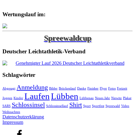
Wertungslauf im:
Spreewaldcup
Deutscher Leichtathletik-Verband
Schlagwörter
Anmeldung
Abgesagt
Bilder
Brückenlauf
Danke
Finisher
Flyer
Fotos
Freizeit
Laufen
Lübben
Joggen
Kinder
Lübbenau
Neues Jahr
Niewitz
Plakat
Schlossinsel
Shirt
SARS
Schlossinsellauf
Sport
Sportfest
Spreewald
Video
Weihnachten
Datenschutzerklärung
Impressum