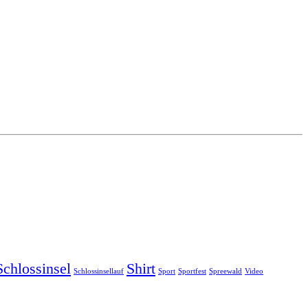
Schlossinsel
Shirt
Schlossinsellauf
Sport
Sportfest
Spreewald
Video