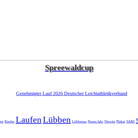
Spreewaldcup
Laufen
Lübben
en
Kinder
Lübbenau
Neues Jahr
Niewitz
Plakat
SARS