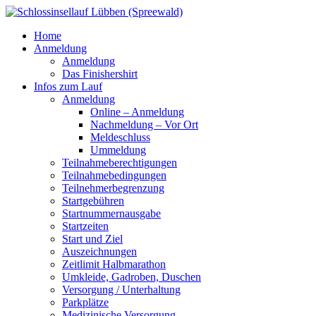
Home
Anmeldung
Anmeldung
Das Finishershirt
Infos zum Lauf
Anmeldung
Online – Anmeldung
Nachmeldung – Vor Ort
Meldeschluss
Ummeldung
Teilnahmeberechtigungen
Teilnahmebedingungen
Teilnehmerbegrenzung
Startgebühren
Startnummernausgabe
Startzeiten
Start und Ziel
Auszeichnungen
Zeitlimit Halbmarathon
Umkleide, Gadroben, Duschen
Versorgung / Unterhaltung
Parkplätze
Medizinische Versorgung