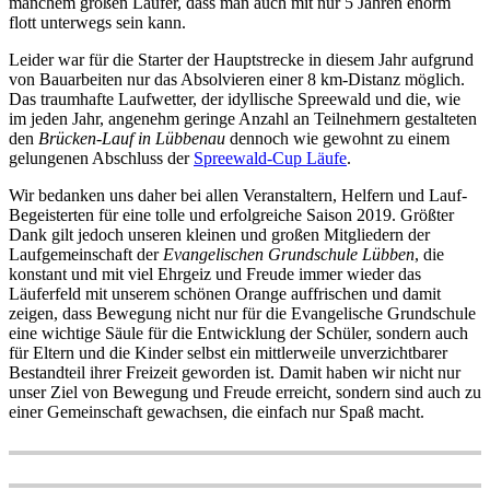
manchem großen Läufer, dass man auch mit nur 5 Jahren enorm
flott unterwegs sein kann.
Leider war für die Starter der Hauptstrecke in diesem Jahr aufgrund
von Bauarbeiten nur das Absolvieren einer 8 km-Distanz möglich.
Das traumhafte Laufwetter, der idyllische Spreewald und die, wie
im jeden Jahr, angenehm geringe Anzahl an Teilnehmern gestalteten
den
Brücken-Lauf in Lübbenau
dennoch wie gewohnt zu einem
gelungenen Abschluss der
Spreewald-Cup Läufe
.
Wir bedanken uns daher bei allen Veranstaltern, Helfern und Lauf-
Begeisterten für eine tolle und erfolgreiche Saison 2019. Größter
Dank gilt jedoch unseren kleinen und großen Mitgliedern der
Laufgemeinschaft der
Evangelischen Grundschule Lübben
, die
konstant und mit viel Ehrgeiz und Freude immer wieder das
Läuferfeld mit unserem schönen Orange auffrischen und damit
zeigen, dass Bewegung nicht nur für die Evangelische Grundschule
eine wichtige Säule für die Entwicklung der Schüler, sondern auch
für Eltern und die Kinder selbst ein mittlerweile unverzichtbarer
Bestandteil ihrer Freizeit geworden ist. Damit haben wir nicht nur
unser Ziel von Bewegung und Freude erreicht, sondern sind auch zu
einer Gemeinschaft gewachsen, die einfach nur Spaß macht.