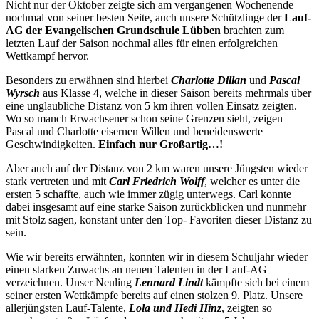
Nicht nur der Oktober zeigte sich am vergangenen Wochenende
nochmal von seiner besten Seite, auch unsere Schützlinge der
Lauf-
AG der Evangelischen Grundschule Lübben
brachten zum
letzten Lauf der Saison nochmal alles für einen erfolgreichen
Wettkampf hervor.
Besonders zu erwähnen sind hierbei
Charlotte Dillan
und
Pascal
Wyrsch
aus Klasse 4, welche in dieser Saison bereits mehrmals über
eine unglaubliche Distanz von 5 km ihren vollen Einsatz zeigten.
Wo so manch Erwachsener schon seine Grenzen sieht, zeigen
Pascal und Charlotte eisernen Willen und beneidenswerte
Geschwindigkeiten.
Einfach nur Großartig…!
Aber auch auf der Distanz von 2 km waren unsere Jüngsten wieder
stark vertreten und mit
Carl Friedrich Wolff
, welcher es unter die
ersten 5 schaffte, auch wie immer zügig unterwegs. Carl konnte
dabei insgesamt auf eine starke Saison zurückblicken und nunmehr
mit Stolz sagen, konstant unter den Top- Favoriten dieser Distanz zu
sein.
Wie wir bereits erwähnten, konnten wir in diesem Schuljahr wieder
einen starken Zuwachs an neuen Talenten in der Lauf-AG
verzeichnen. Unser Neuling
Lennard Lindt
kämpfte sich bei einem
seiner ersten Wettkämpfe bereits auf einen stolzen 9. Platz. Unsere
allerjüngsten Lauf-Talente,
Lola und Hedi Hinz
, zeigten so