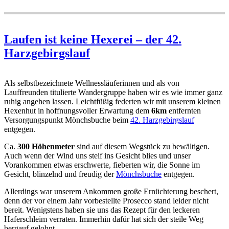
Laufen ist keine Hexerei – der 42.
Harzgebirgslauf
Als selbstbezeichnete Wellnessläuferinnen und als von
Lauffreunden titulierte Wandergruppe haben wir es wie immer ganz
ruhig angehen lassen. Leichtfüßig federten wir mit unserem kleinen
Hexenhut in hoffnungsvoller Erwartung dem
6km
entfernten
Versorgungspunkt Mönchsbuche beim
42. Harzgebirgslauf
entgegen.
Ca.
300 Höhenmeter
sind auf diesem Wegstück zu bewältigen.
Auch wenn der Wind uns steif ins Gesicht blies und unser
Vorankommen etwas erschwerte, fieberten wir, die Sonne im
Gesicht, blinzelnd und freudig der
Mönchsbuche
entgegen.
Allerdings war unserem Ankommen große Ernüchterung beschert,
denn der vor einem Jahr vorbestellte Prosecco stand leider nicht
bereit. Wenigstens haben sie uns das Rezept für den leckeren
Haferschleim verraten. Immerhin dafür hat sich der steile Weg
bergauf gelohnt.