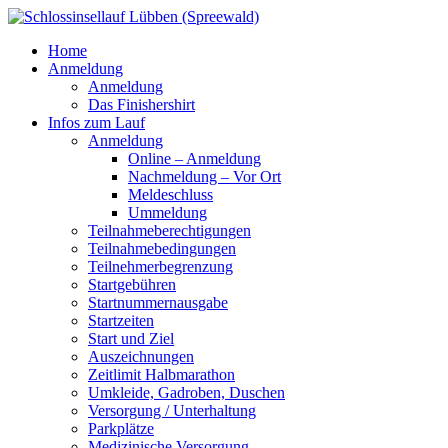
Home
Anmeldung
Anmeldung
Das Finishershirt
Infos zum Lauf
Anmeldung
Online – Anmeldung
Nachmeldung – Vor Ort
Meldeschluss
Ummeldung
Teilnahmeberechtigungen
Teilnahmebedingungen
Teilnehmerbegrenzung
Startgebühren
Startnummernausgabe
Startzeiten
Start und Ziel
Auszeichnungen
Zeitlimit Halbmarathon
Umkleide, Gadroben, Duschen
Versorgung / Unterhaltung
Parkplätze
Medizinische Versorgung