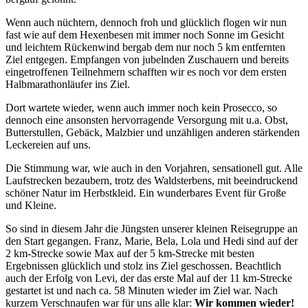
Wenn auch nüchtern, dennoch froh und glücklich flogen wir nun
fast wie auf dem Hexenbesen mit immer noch Sonne im Gesicht
und leichtem Rückenwind bergab dem nur noch 5 km entfernten
Ziel entgegen. Empfangen von jubelnden Zuschauern und bereits
eingetroffenen Teilnehmern schafften wir es noch vor dem ersten
Halbmarathonläufer ins Ziel.
Dort wartete wieder, wenn auch immer noch kein Prosecco, so
dennoch eine ansonsten hervorragende Versorgung mit u.a. Obst,
Butterstullen, Gebäck, Malzbier und unzähligen anderen stärkenden
Leckereien auf uns.
Die Stimmung war, wie auch in den Vorjahren, sensationell gut. Alle
Laufstrecken bezaubern, trotz des Waldsterbens, mit beeindruckend
schöner Natur im Herbstkleid. Ein wunderbares Event für Große
und Kleine.
So sind in diesem Jahr die Jüngsten unserer kleinen Reisegruppe an
den Start gegangen. Franz, Marie, Bela, Lola und Hedi sind auf der
2 km-Strecke sowie Max auf der 5 km-Strecke mit besten
Ergebnissen glücklich und stolz ins Ziel geschossen. Beachtlich
auch der Erfolg von Levi, der das erste Mal auf der 11 km-Strecke
gestartet ist und nach ca. 58 Minuten wieder im Ziel war. Nach
kurzem Verschnaufen war für uns alle klar:
Wir kommen wieder!