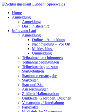
Home
Anmeldung
Anmeldung
Das Finishershirt
Infos zum Lauf
Anmeldung
Online – Anmeldung
Nachmeldung – Vor Ort
Meldeschluss
Ummeldung
Teilnahmeberechtigungen
Teilnahmebedingungen
Teilnehmerbegrenzung
Startgebühren
Startnummernausgabe
Startzeiten
Start und Ziel
Auszeichnungen
Zeitlimit Halbmarathon
Umkleide, Gadroben, Duschen
Versorgung / Unterhaltung
Parkplätze
Medizinische Versorgung