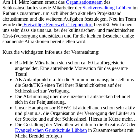
Am 14. März kamen erneut das
Organisationsteam
des
Schlossinsellaufes sowie Mitarbeiter der
Stadtverwaltung Lübben
im
Rathaus zusammen, um sich über den aktuellen Projektstand
abzustimmen und die weiteren Aufgaben festzulegen. Neu im Team
wurde die
Freiwillige Feuerwehr Treppendorf
begrüßt. Wir freuen
uns sehr, dass sie uns u.a. bei der kulinarischen- und medizinischen
(Erst-)Versorgung unterstützen und für die kleinen Besucher einige
spannende Attraktionen bereit stellen wird.
Kurz die wichtigsten Infos aus der Veranstaltung:
Bis Mitte März haben sich schon ca. 60 Laufbegeisterte
angemeldet. Eine antreibende Motivation für das gesamte
Team!
Als Anlaufpunkt u.a. für die Startnummernausgabe stellt uns
die Stadt/TKS einen Teil ihrer Räumlichkeiten auf der
Schlossinsel zur Verfügung.
Die Abstimmung über die einzelnen Laufstrecken befindet
sich in der Feinjustierung.
Unser Hauptsponsor REWE ist aktuell auch schon sehr aktiv
und plant u.a. die Organisation der Versorgung der Läufer an
der Strecke und auf der Schlossinsel. Hierzu in Kürze mehr…
Die Gestaltung der Medaillen wird durch die Kreativ-AG der
Evangelischen Grundschule Lübben
in Zusammenarbeit mit
Micha Brendel erfolgen