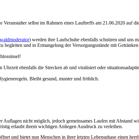
ie Veranstalter selbst im Rahmen eines Lauftreffs am 21.06.2020 auf 
waldmoderator
) werden ihre Laufschuhe ebenfalls schnüren und uns mi
zu begleiten und in Ermangelung der Versorgungsstände mit Getränken
hlossinsel!
Uhrzeit ebenfalls die Strecken ab und viralisiert oder situationsadaptie
 Hygieneregeln. Bleibt gesund, munter und fröhlich.
er Auflagen nicht möglich, jedoch gemeinsames Laufen mit Abstand wi
fristig erlaubt ihrem wichtigen Anliegen Ausdruck zu verleihen.
ffnet und bietet nun Menschen in ihrer letzten Lebensphase einen he