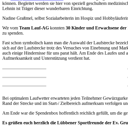
können. Begleitet werden sie hier von speziell geschultem medizinis
Lehnin ist Träger dieser wunderbaren Einrichtung.
Nadine Graßmel, selbst Sozialarbeiterin im Hospiz und Hobbyläufer
Wir vom
Team Lauf-AG
konnten
30 Kinder und Erwachsene der E
zu spenden.
Fast schon symbolisch kann man die Auswahl der Laufstrecke bezeichn
sich auf der Laufstrecke trotz des Versuches von Einebnung und Markie
auch einige Hindernisse für uns parat hält. Am Ende des Laufes und 
Aufmerksamkeit und Unterstützung verdient hat.
Bei optimalem Laufwetter erwarteten jeden Teilnehmer Gewürzgurken,
Rand der Strecke und im Start-/ Zielbereich aufmerksam verfolgen un
Am Ende war die Spendenbox hoffentlich reichlich gefüllt, um die g
Es grüßen euch herzlich die Lübbener Sportfreunde der Ev. Gr