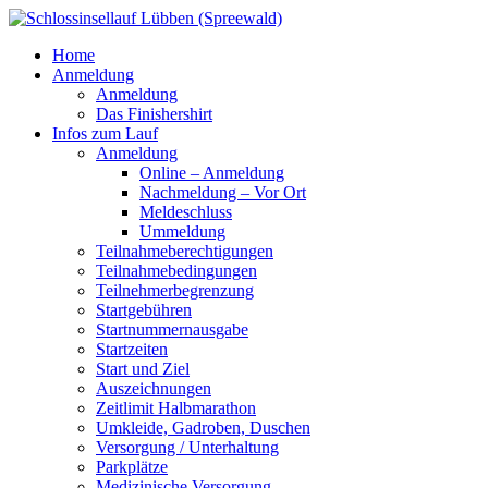
Home
Anmeldung
Anmeldung
Das Finishershirt
Infos zum Lauf
Anmeldung
Online – Anmeldung
Nachmeldung – Vor Ort
Meldeschluss
Ummeldung
Teilnahmeberechtigungen
Teilnahmebedingungen
Teilnehmerbegrenzung
Startgebühren
Startnummernausgabe
Startzeiten
Start und Ziel
Auszeichnungen
Zeitlimit Halbmarathon
Umkleide, Gadroben, Duschen
Versorgung / Unterhaltung
Parkplätze
Medizinische Versorgung