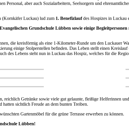
chen Personal, aber auch Sozialarbeitern, Seelsorgern und ehrenamtlic
in (Kornkäfer Luckau) lud zum
1. Benefizlauf
des Hospizes in Luckau ei
vangelischen Grundschule Lübben sowie einige Begleitpersonen 
en, die kreisförmig als eine 1-Kilometer-Runde um den Luckauer Wasse
rung einige Stolperstellen befinden. Das Leben stellt einen Kreislauf 
auch des Lebens steht nun in Luckau das Hospiz, welches für die Regio
 reichlich Getränke sowie viele gut gelaunte, fleißige Helferinnen un
d hatten sichtlich Freude an dem bunten Treiben.
ewünschten Gartenmöbel für die grüne Terrasse erwerben zu können.
undschule Lübben!