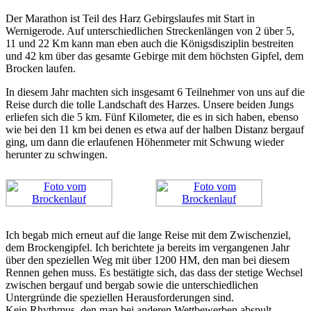
Der Marathon ist Teil des Harz Gebirgslaufes mit Start in
Wernigerode. Auf unterschiedlichen Streckenlängen von 2 über 5,
11 und 22 Km kann man eben auch die Königsdisziplin bestreiten
und 42 km über das gesamte Gebirge mit dem höchsten Gipfel, dem
Brocken laufen.
In diesem Jahr machten sich insgesamt 6 Teilnehmer von uns auf die
Reise durch die tolle Landschaft des Harzes. Unsere beiden Jungs
erliefen sich die 5 km. Fünf Kilometer, die es in sich haben, ebenso
wie bei den 11 km bei denen es etwa auf der halben Distanz bergauf
ging, um dann die erlaufenen Höhenmeter mit Schwung wieder
herunter zu schwingen.
Ich begab mich erneut auf die lange Reise mit dem Zwischenziel,
dem Brockengipfel. Ich berichtete ja bereits im vergangenen Jahr
über den speziellen Weg mit über 1200 HM, den man bei diesem
Rennen gehen muss. Es bestätigte sich, das dass der stetige Wechsel
zwischen bergauf und bergab sowie die unterschiedlichen
Untergründe die speziellen Herausforderungen sind.
Kein Rhythmus, den man bei anderen Wettbewerben abspult,