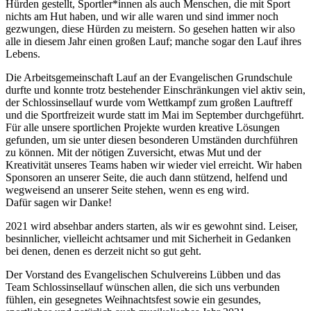
Hürden gestellt, Sportler*innen als auch Menschen, die mit Sport
nichts am Hut haben, und wir alle waren und sind immer noch
gezwungen, diese Hürden zu meistern. So gesehen hatten wir also
alle in diesem Jahr einen großen Lauf; manche sogar den Lauf ihres
Lebens.
Die Arbeitsgemeinschaft Lauf an der Evangelischen Grundschule
durfte und konnte trotz bestehender Einschränkungen viel aktiv sein,
der Schlossinsellauf wurde vom Wettkampf zum großen Lauftreff
und die Sportfreizeit wurde statt im Mai im September durchgeführt.
Für alle unsere sportlichen Projekte wurden kreative Lösungen
gefunden, um sie unter diesen besonderen Umständen durchführen
zu können. Mit der nötigen Zuversicht, etwas Mut und der
Kreativität unseres Teams haben wir wieder viel erreicht. Wir haben
Sponsoren an unserer Seite, die auch dann stützend, helfend und
wegweisend an unserer Seite stehen, wenn es eng wird.
Dafür sagen wir Danke!
2021 wird absehbar anders starten, als wir es gewohnt sind. Leiser,
besinnlicher, vielleicht achtsamer und mit Sicherheit in Gedanken
bei denen, denen es derzeit nicht so gut geht.
Der Vorstand des Evangelischen Schulvereins Lübben und das
Team Schlossinsellauf wünschen allen, die sich uns verbunden
fühlen, ein gesegnetes Weihnachtsfest sowie ein gesundes,