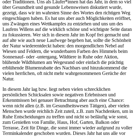
oder Traditionen. Uns als Läufer*innen hat das Jahr, in dem so viel
über Gesundheit und gesunde Lebensweisen diskutiert wurde,
gezeigt, dass wir im wahrsten Sinne des Wortes den richtigen Weg
eingeschlagen haben. Es hat uns aber auch Möglichkeiten eröffnet,
uns Zwängen eines Wettkampfes zu entziehen und uns um des
Laufens Willens auf die wirklich schöne und wichtigste Seite daran
zu fokussieren. Wer sich in diesem Jahr im Kopf frei gemacht und
auf alte wie auch neue Laufwege begeben hat, sollte die Schönheit
der Natur wiederentdeckt haben: den morgendlichen Nebel auf
Wiesen und Feldern, die wunderbaren Farben des Himmels beim
Sonnenauf- oder -untergang, Wildtiere in Ruhe oder Aktion,
blühende Wildblumen am Wegesrand oder einfach die prächtig
erblühende Blumenrabatte des Nachbars und hinzukommend die
vielen herrlichen, oft nicht mehr wahrgenommenen Gerüche der
Natur.
In diesem Jahr lag bzw. liegt neben vielen schrecklichen
persönlichen Schicksalen sowie negativen Erlebnissen und
Erkenntnissen bei genauer Betrachtung aber auch eine Chance:
wenn nicht allen (z.B. im Gesundheitswesen Tätigen), aber vielen
Menschen wurde reichlich Zeit zuteil, z.B. zum Nachdenken, um in
Ruhe Entscheidungen zu treffen und nicht so beiläufig wie sonst,
zum Genießen von Familie, Haus, Hof, Garten, Balkon oder
Terrasse, Zeit für Dinge, die sonst immer wieder aufgrund zu voller
Terminkalender geschoben wurden. Dieses Jahr hat uns alle vor