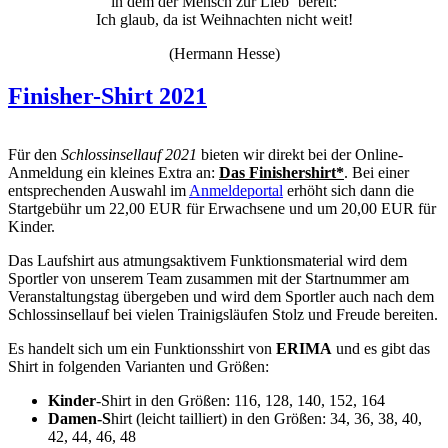
in dem der Mensch zur Lieb‘ bereit:
Ich glaub, da ist Weihnachten nicht weit!
(Hermann Hesse)
Finisher-Shirt 2021
Für den
Schlossinsellauf 2021
bieten wir direkt bei der Online-
Anmeldung ein kleines Extra an:
Das Finishershirt*
. Bei einer
entsprechenden Auswahl im
Anmeldeportal
erhöht sich dann die
Startgebühr um 22,00 EUR für Erwachsene und um 20,00 EUR für
Kinder.
Das Laufshirt aus atmungsaktivem Funktionsmaterial wird dem
Sportler von unserem Team zusammen mit der Startnummer am
Veranstaltungstag übergeben und wird dem Sportler auch nach dem
Schlossinsellauf bei vielen Trainigsläufen Stolz und Freude bereiten.
Es handelt sich um ein Funktionsshirt von
ERIMA
und es gibt das
Shirt in folgenden Varianten und Größen:
Kinder
-Shirt in den Größen: 116, 128, 140, 152, 164
Damen-S
hirt (leicht tailliert) in den Größen: 34, 36, 38, 40,
42, 44, 46, 48