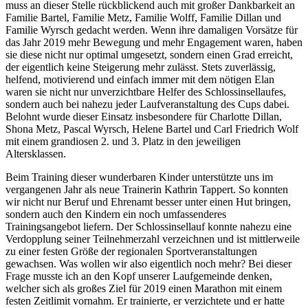
muss an dieser Stelle rückblickend auch mit großer Dankbarkeit an
Familie Bartel, Familie Metz, Familie Wolff, Familie Dillan und
Familie Wyrsch gedacht werden. Wenn ihre damaligen Vorsätze für
das Jahr 2019 mehr Bewegung und mehr Engagement waren, haben
sie diese nicht nur optimal umgesetzt, sondern einen Grad erreicht,
der eigentlich keine Steigerung mehr zulässt. Stets zuverlässig,
helfend, motivierend und einfach immer mit dem nötigen Elan
waren sie nicht nur unverzichtbare Helfer des Schlossinsellaufes,
sondern auch bei nahezu jeder Laufveranstaltung des Cups dabei.
Belohnt wurde dieser Einsatz insbesondere für Charlotte Dillan,
Shona Metz, Pascal Wyrsch, Helene Bartel und Carl Friedrich Wolf
mit einem grandiosen 2. und 3. Platz in den jeweiligen
Altersklassen.
Beim Training dieser wunderbaren Kinder unterstützte uns im
vergangenen Jahr als neue Trainerin Kathrin Tappert. So konnten
wir nicht nur Beruf und Ehrenamt besser unter einen Hut bringen,
sondern auch den Kindern ein noch umfassenderes
Trainingsangebot liefern. Der Schlossinsellauf konnte nahezu eine
Verdopplung seiner Teilnehmerzahl verzeichnen und ist mittlerweile
zu einer festen Größe der regionalen Sportveranstaltungen
gewachsen. Was wollen wir also eigentlich noch mehr? Bei dieser
Frage musste ich an den Kopf unserer Laufgemeinde denken,
welcher sich als großes Ziel für 2019 einen Marathon mit einem
festen Zeitlimit vornahm. Er trainierte, er verzichtete und er hatte