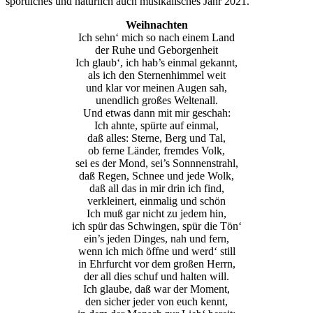
sportliches und natürlich auch musikalisches Jahr 2021.
Weihnachten
Ich sehn‘ mich so nach einem Land
der Ruhe und Geborgenheit
Ich glaub‘, ich hab’s einmal gekannt,
als ich den Sternenhimmel weit
und klar vor meinen Augen sah,
unendlich großes Weltenall.
Und etwas dann mit mir geschah:
Ich ahnte, spürte auf einmal,
daß alles: Sterne, Berg und Tal,
ob ferne Länder, fremdes Volk,
sei es der Mond, sei’s Sonnnenstrahl,
daß Regen, Schnee und jede Wolk,
daß all das in mir drin ich find,
verkleinert, einmalig und schön
Ich muß gar nicht zu jedem hin,
ich spür das Schwingen, spür die Tön‘
ein’s jeden Dinges, nah und fern,
wenn ich mich öffne und werd‘ still
in Ehrfurcht vor dem großen Herrn,
der all dies schuf und halten will.
Ich glaube, daß war der Moment,
den sicher jeder von euch kennt,