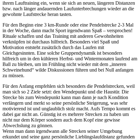
ihrem Lauftraining ein, wenn sie sich an neuen, längeren Distanzen
bzw. nach länger andauernden Laufunterbrechungen wieder an die
gewohnte Laufstrecke heran tasten.
Für den Beginn eine 3 km-Runde oder eine Pendelstrecke 2-3 Mal
in der Woche, dann macht Sport irgendwann Spaß – versprochen!
Rituale schaffen und das Training mit anderen Gewohnheiten
verknüpfen ist durchaus hilfreich. Besonders viel Spaß und
Motivation entsteht zusätzlich durch das Laufen mit
Gleichgesinnten. Eine solche Gruppendynamik ist besonders
hilfreich um in den kühleren Herbst- und Wintermonaten laufend am
Ball zu bleiben, um im Frühling nicht wieder mit dem „inneren
Schweinehund“ wilde Diskussionen führen und bei Null anfangen
zu müssen.
Für den Anfang empfehlen sich besonders die Pendelstrecken, weil
man sich so 2 Ziele setzt: den Wendepunkt und die Haustür. Die
Strecke bis zum Wendepunkt kann man dann je nach Kondition
verlängern und merkt so seine persönliche Steigerung, was sehr
motivierend ist und unglaublich stolz macht. Aufs Tempo kommt es
dabei gar nicht an. Günstig ist es mehrere Strecken zu haben um
nicht nur dem Körper sondern auch dem Kopf eine gewisse
Abwechslung zu gönnen.
Wenn man dann irgendwann alle Strecken seiner Umgebung
erkundet und seine ganz persönliche Lieblingslaufdistanz gefunden