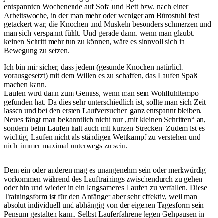
entspannten Wochenende auf Sofa und Bett bzw. nach einer
Arbeitswoche, in der man mehr oder weniger am Bürostuhl fest
getackert war, die Knochen und Muskeln besonders schmerzen und
man sich verspannt fühlt. Und gerade dann, wenn man glaubt,
keinen Schritt mehr tun zu können, wäre es sinnvoll sich in
Bewegung zu setzen.
Ich bin mir sicher, dass jedem (gesunde Knochen natürlich
vorausgesetzt) mit dem Willen es zu schaffen, das Laufen Spaß
machen kann.
Laufen wird dann zum Genuss, wenn man sein Wohlfühltempo
gefunden hat. Da dies sehr unterschiedlich ist, sollte man sich Zeit
lassen und bei den ersten Laufversuchen ganz entspannt bleiben.
Neues fängt man bekanntlich nicht nur „mit kleinen Schritten“ an,
sondern beim Laufen halt auch mit kurzen Strecken. Zudem ist es
wichtig, Laufen nicht als ständigen Wettkampf zu verstehen und
nicht immer maximal unterwegs zu sein.
Dem ein oder anderen mag es unangenehm sein oder merkwürdig
vorkommen während des Lauftrainings zwischendurch zu gehen
oder hin und wieder in ein langsameres Laufen zu verfallen. Diese
Trainingsform ist für den Anfänger aber sehr effektiv, weil man
absolut individuell und abhängig von der eigenen Tagesform sein
Pensum gestalten kann. Selbst Lauferfahrene legen Gehpausen in