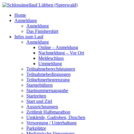
Home
Anmeldung
Anmeldung
Das Finishershirt
Infos zum Lauf
Anmeldung
Online – Anmeldung
Nachmeldung – Vor Ort
Meldeschluss
Ummeldung
Teilnahmeberechtigungen
Teilnahmebedingungen
Teilnehmerbegrenzung
Startgebühren
Startnummernausgabe
Startzeiten
Start und Ziel
Auszeichnungen
Zeitlimit Halbmarathon
Umkleide, Gadroben, Duschen
Versorgung / Unterhaltung
Parkplätze
Medizinische Versorgung